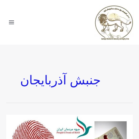
جنبش آذربایجان