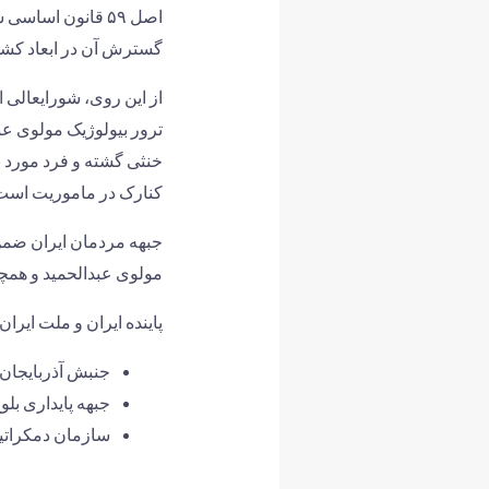
اصل ۵۹ قانون اس
گسترش آن در ابعاد کش
از این روی، شورایعالی
ترور بیولوژیک مولوی عب
خنثی گشته و فرد مورد ن
کنارک در ماموریت است و
جبهه مردمان ایران ضم
مولوی عبدالحمید و همچن
پاینده ایران و ملت ایران
جنبش آذربایجان 
جبهه پایداری بلو
سازمان دمکراتی